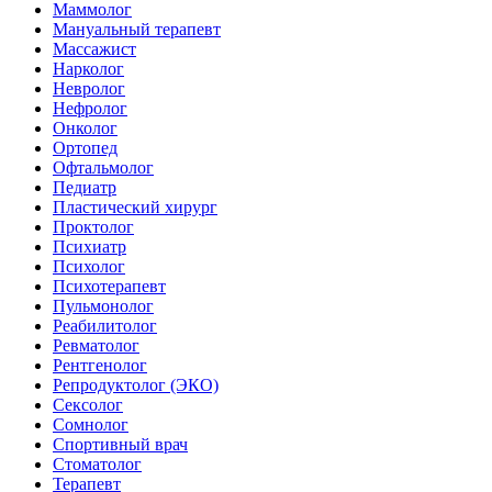
Маммолог
Мануальный терапевт
Массажист
Нарколог
Невролог
Нефролог
Онколог
Ортопед
Офтальмолог
Педиатр
Пластический хирург
Проктолог
Психиатр
Психолог
Психотерапевт
Пульмонолог
Реабилитолог
Ревматолог
Рентгенолог
Репродуктолог (ЭКО)
Сексолог
Сомнолог
Спортивный врач
Стоматолог
Терапевт