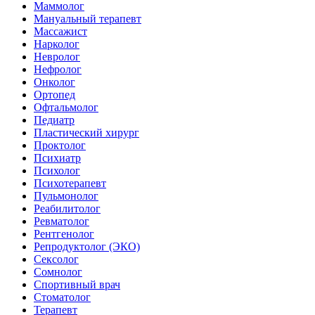
Маммолог
Мануальный терапевт
Массажист
Нарколог
Невролог
Нефролог
Онколог
Ортопед
Офтальмолог
Педиатр
Пластический хирург
Проктолог
Психиатр
Психолог
Психотерапевт
Пульмонолог
Реабилитолог
Ревматолог
Рентгенолог
Репродуктолог (ЭКО)
Сексолог
Сомнолог
Спортивный врач
Стоматолог
Терапевт