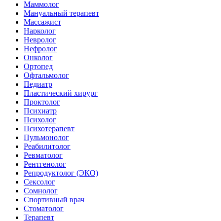
Маммолог
Мануальный терапевт
Массажист
Нарколог
Невролог
Нефролог
Онколог
Ортопед
Офтальмолог
Педиатр
Пластический хирург
Проктолог
Психиатр
Психолог
Психотерапевт
Пульмонолог
Реабилитолог
Ревматолог
Рентгенолог
Репродуктолог (ЭКО)
Сексолог
Сомнолог
Спортивный врач
Стоматолог
Терапевт