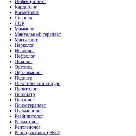
Инфекционист
Кардиолог
Косметолог
Логопед
ЛОР
Маммолог
Мануальный терапевт
Массажист
Нарколог
Невролог
Нефролог
Онколог
Ортопед
Офтальмолог
Педиатр
Пластический хирург
Проктолог
Психиатр
Психолог
Психотерапевт
Пульмонолог
Реабилитолог
Ревматолог
Рентгенолог
Репродуктолог (ЭКО)