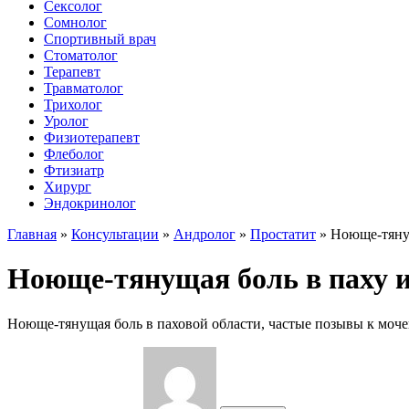
Сексолог
Сомнолог
Спортивный врач
Стоматолог
Терапевт
Травматолог
Трихолог
Уролог
Физиотерапевт
Флеболог
Фтизиатр
Хирург
Эндокринолог
Главная
»
Консультации
»
Андролог
»
Простатит
»
Ноюще-тянущ
Ноюще-тянущая боль в паху и
Ноюще-тянущая боль в паховой области, частые позывы к моч