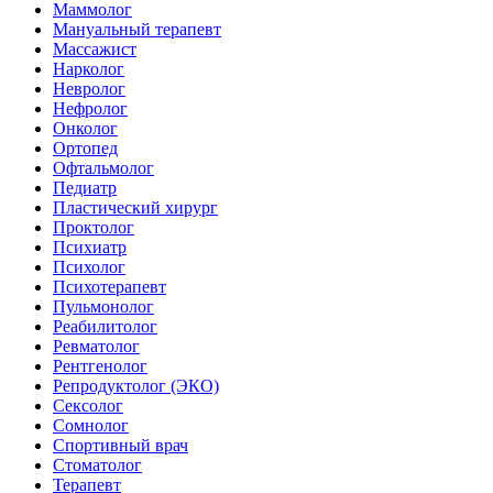
Маммолог
Мануальный терапевт
Массажист
Нарколог
Невролог
Нефролог
Онколог
Ортопед
Офтальмолог
Педиатр
Пластический хирург
Проктолог
Психиатр
Психолог
Психотерапевт
Пульмонолог
Реабилитолог
Ревматолог
Рентгенолог
Репродуктолог (ЭКО)
Сексолог
Сомнолог
Спортивный врач
Стоматолог
Терапевт