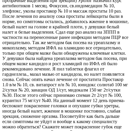
прозрачные выделения при эрекции) Уролог назначил курс
антибиотиков 1 месяц. Фокусин, св.индомедацин № 10,
элефлокс, уколы простакор № 10 и массаж простаты 10 раз.
После лечения по анализу сока простаты лейкоциты были в
норме, но симптомы остались, добавилось жжение в мошонке,
белый налет на голове и крайней плоти, у девушки белый
налет и белые выделения. Сдал еще раз анализ на ЗППП в
частности на перенесенные ранее инфекции методом ПЦР все
отрицательно. Так же методом бак посева на уреаплазму и
микоплазму, методом ИФА на хламидию все отрицательно,
только при общем мазке были обнаружены ключевые клетки.
У девушки была найдена уреаплазма методом бак посева, при
общем мазке кандидоз и рост хламидий по ИФА ей было
рекомендовано лечение. Я пил таблетки флагил от
гарднеллеза., мазал мазью от кандидоза, но налет появляется
снова. Сейчас опять начал лечение от простатита Простакор
1.0 в/м № 10, св. витапрост н/н № 10, юнидокс солютаб 100 мг
2/сутки № 20, занацин ОД 1/сут, мидокалм 150 мг 2т/сутки
№30. После этого сейчас принимаю спеман 2т 2/сут № 100,
курантил 75 мг/сут №40. На данный момент 12 день приема-
беспокоит покраснение головки и опухшие губки уретры,
иногда белый налет, жжение в мошонке постоянно, слабая
эрекция, снижение оргазма. Посоветуйте как быть дальше
если симптомы не уйдут и вообще к какому специалисту
можно обратиться? Скажите может покраснение губок еще