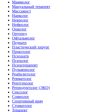
Маммолог
Мануальный терапевт
Массажист
Нарколог
Невролог
Нефролог
Онколог
Ортопед
Офтальмолог
Педиатр
Пластический хирург
Проктолог
Психиатр
Психолог
Психотерапевт
Пульмонолог
Реабилитолог
Ревматолог
Рентгенолог
Репродуктолог (ЭКО)
Сексолог
Сомнолог
Спортивный врач
Стоматолог
Терапевт