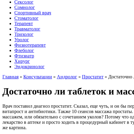
Сексолог
Сомнолог
Спортивный врач
Стоматолог
Терапевт
Травматолог
Трихолог
Уролог
Физиотерапевт
Флеболог
Фтизиатр
Хирург
Эндокринолог
Главная
»
Консультации
»
Андролог
»
Простатит
»
Достаточно 
Достаточно ли таблеток и ма
Врач поставил диагноз простатит. Сказал, еще чуть, и он бы п
витапрост и антибиотики. Также 10 сеансов массажа простаты. 
массажем, или обязательно с сочетанием уколов? Потому что од
лекарство в аптеке и просто ходить в процедурный кабинет в т
же картина.