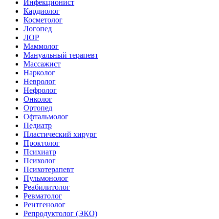
Инфекционист
Кардиолог
Косметолог
Логопед
ЛОР
Маммолог
Мануальный терапевт
Массажист
Нарколог
Невролог
Нефролог
Онколог
Ортопед
Офтальмолог
Педиатр
Пластический хирург
Проктолог
Психиатр
Психолог
Психотерапевт
Пульмонолог
Реабилитолог
Ревматолог
Рентгенолог
Репродуктолог (ЭКО)