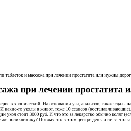
ли таблеток и массажа при лечении простатита или нужны доро
ссажа при лечении простатита 
ерерос в хронический. На основании узи, анализов, также сдал ан
И какие-то уколы в живот, тоже 10 сеансов (востанавливающие).
ин укол стоит 3000 руб. И что это за лекарство обычно колят (е
у же поликлинику? Потому что в этом центре деньги ни за что за 