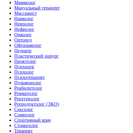
Маммолог
Мануальный терапевт
Массажист
Нарколог
Невролог
Нефролог
Онколог
Ортопед
Офтальмолог
Педиатр
Пластический хирург
Проктолог
Психиатр
Психолог
Психотерапевт
Пульмонолог
Реабилитолог
Ревматолог
Рентгенолог
Репродуктолог (ЭКО)
Сексолог
Сомнолог
Спортивный врач
Стоматолог
Терапевт