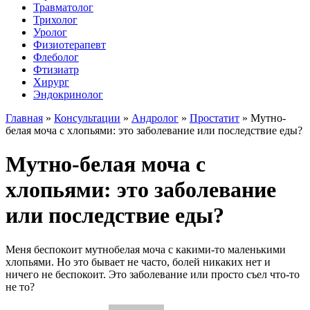
Травматолог
Трихолог
Уролог
Физиотерапевт
Флеболог
Фтизиатр
Хирург
Эндокринолог
Главная
»
Консультации
»
Андролог
»
Простатит
»
Мутно-
белая моча с хлопьями: это заболевание или последствие еды?
Мутно-белая моча с
хлопьями: это заболевание
или последствие еды?
Меня беспокоит мутнобелая моча с какими-то маленькими
хлопьями. Но это бывает не часто, болей никаких нет и
ничего не беспокоит. Это заболевание или просто съел что-то
не то?