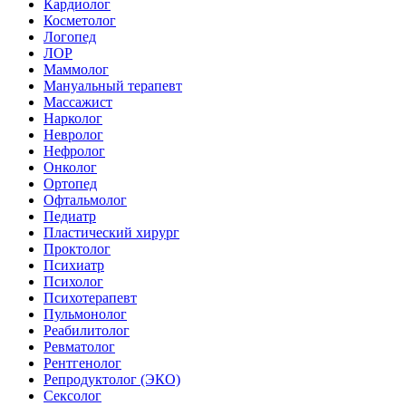
Кардиолог
Косметолог
Логопед
ЛОР
Маммолог
Мануальный терапевт
Массажист
Нарколог
Невролог
Нефролог
Онколог
Ортопед
Офтальмолог
Педиатр
Пластический хирург
Проктолог
Психиатр
Психолог
Психотерапевт
Пульмонолог
Реабилитолог
Ревматолог
Рентгенолог
Репродуктолог (ЭКО)
Сексолог