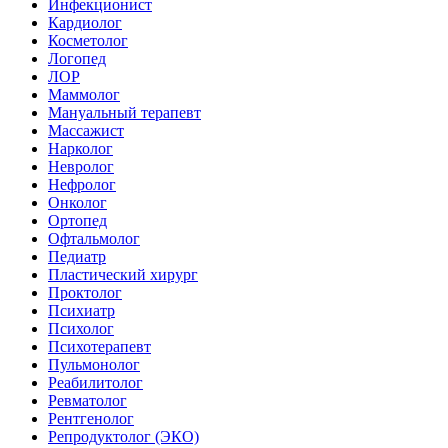
Инфекционист
Кардиолог
Косметолог
Логопед
ЛОР
Маммолог
Мануальный терапевт
Массажист
Нарколог
Невролог
Нефролог
Онколог
Ортопед
Офтальмолог
Педиатр
Пластический хирург
Проктолог
Психиатр
Психолог
Психотерапевт
Пульмонолог
Реабилитолог
Ревматолог
Рентгенолог
Репродуктолог (ЭКО)