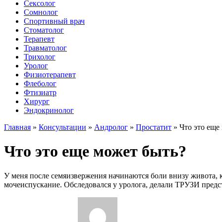
Сексолог
Сомнолог
Спортивный врач
Стоматолог
Терапевт
Травматолог
Трихолог
Уролог
Физиотерапевт
Флеболог
Фтизиатр
Хирург
Эндокринолог
Главная
»
Консультации
»
Андролог
»
Простатит
»
Что это еще
Что это еще может быть?
У меня после семяизвержения начинаются боли внизу живота, ка
мочеиспускание. Обследовался у уролога, делали ТРУЗИ предст