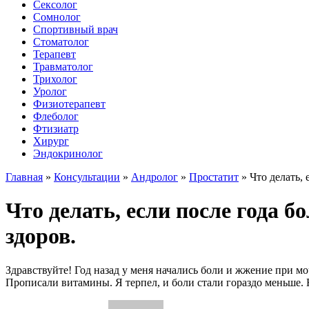
Сексолог
Сомнолог
Спортивный врач
Стоматолог
Терапевт
Травматолог
Трихолог
Уролог
Физиотерапевт
Флеболог
Фтизиатр
Хирург
Эндокринолог
Главная
»
Консультации
»
Андролог
»
Простатит
»
Что делать,
Что делать, если после года 
здоров.
Здравствуйте! Год назад у меня начались боли и жжение при моч
Прописали витамины. Я терпел, и боли стали гораздо меньше. Н