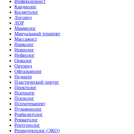
Инфекционист
Кардиолог
Косметолог
Логопед
ЛОР
Маммолог
Мануальный терапевт
Массажист
Нарколог
Невролог
Нефролог
Онколог
Ортопед
Офтальмолог
Педиатр
Пластический хирург
Проктолог
Психиатр
Психолог
Психотерапевт
Пульмонолог
Реабилитолог
Ревматолог
Рентгенолог
Репродуктолог (ЭКО)