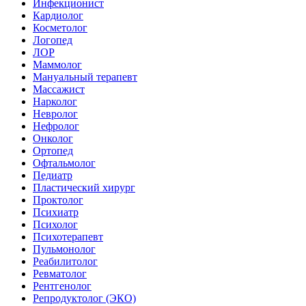
Инфекционист
Кардиолог
Косметолог
Логопед
ЛОР
Маммолог
Мануальный терапевт
Массажист
Нарколог
Невролог
Нефролог
Онколог
Ортопед
Офтальмолог
Педиатр
Пластический хирург
Проктолог
Психиатр
Психолог
Психотерапевт
Пульмонолог
Реабилитолог
Ревматолог
Рентгенолог
Репродуктолог (ЭКО)