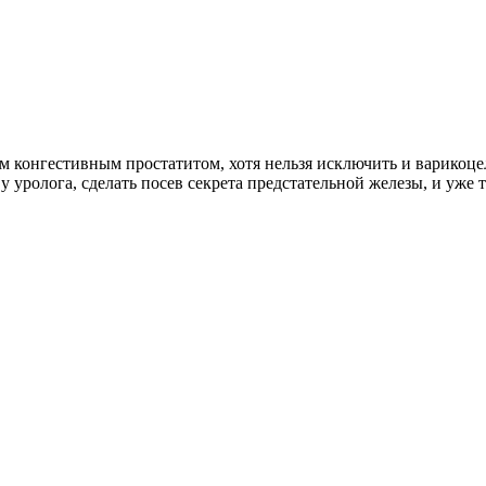
 конгестивным простатитом, хотя нельзя исключить и варикоцеле
уролога, сделать посев секрета предстательной железы, и уже то