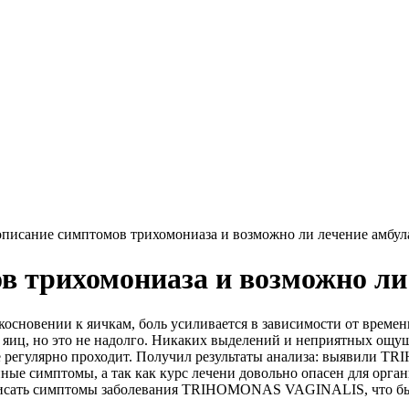
писание симптомов трихомониаза и возможно ли лечение амбул
в трихомониаза и возможно ли
косновении к яичкам, боль усиливается в зависимости от времен
яиц, но это не надолго. Никаких выделений и неприятных ощуще
все регулярно проходит. Получил результаты анализа: выявили
иные симптомы, а так как курс лечени довольно опасен для орган
писать симптомы заболевания TRIHOMONAS VAGINALIS, что бы я 