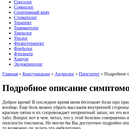
Сексолог
Сомнолог
Спортивный врач
Стоматолог
Терапевт
Травматолог
Трихолог
Уролог
Физиотерапевт
Флеболог
Фтизиатр
Хирург
Эндокринолог
Главная
»
Консультации
»
Андролог
»
Простатит
»
Подробное о
Подробное описание симптомо
Доброе время! В последнее время меня беспокоят боли при при
вообще. Еще боль можно убрать массажем внутренней стороны 
красные пятна и их сопровождает неприятный запах, но это 
табл. Вопрос вот в чем: читал, что у этой болезни совершенно 
опасности токсикоза. Не могли бы Вы достаточно подробно о
то возможно ли делать это амбулаторно.