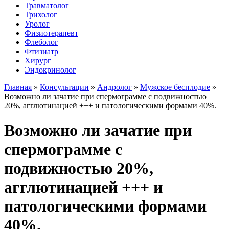
Травматолог
Трихолог
Уролог
Физиотерапевт
Флеболог
Фтизиатр
Хирург
Эндокринолог
Главная
»
Консультации
»
Андролог
»
Мужское бесплодие
»
Возможно ли зачатие при спермограмме с подвижностью
20%, агглютинацией +++ и патологическими формами 40%.
Возможно ли зачатие при
спермограмме с
подвижностью 20%,
агглютинацией +++ и
патологическими формами
40%.