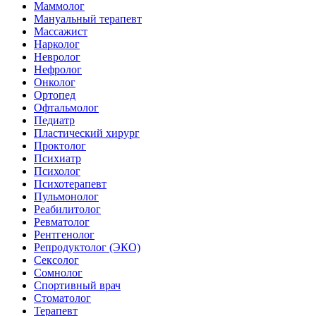
Маммолог
Мануальный терапевт
Массажист
Нарколог
Невролог
Нефролог
Онколог
Ортопед
Офтальмолог
Педиатр
Пластический хирург
Проктолог
Психиатр
Психолог
Психотерапевт
Пульмонолог
Реабилитолог
Ревматолог
Рентгенолог
Репродуктолог (ЭКО)
Сексолог
Сомнолог
Спортивный врач
Стоматолог
Терапевт