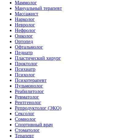
Маммолог
Мануальный терапевт
Массажист
Нарколог
Невролог
Нефролог
Онколог
Ортопед
Офтальмолог
Педиатр
Пластический хирург
Проктолог
Психиатр
Психолог
Психотерапевт
Пульмонолог
Реабилитолог
Ревматолог
Рентгенолог
Репродуктолог (ЭКО)
Сексолог
Сомнолог
Спортивный врач
Стоматолог
Терапевт