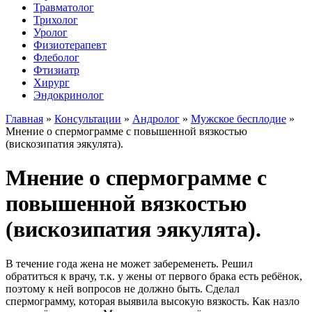
Травматолог
Трихолог
Уролог
Физиотерапевт
Флеболог
Фтизиатр
Хирург
Эндокринолог
Главная
»
Консультации
»
Андролог
»
Мужское бесплодие
»
Мнение о спермограмме с повышенной вязкостью
(вискозипатия эякулята).
Мнение о спермограмме с
повышенной вязкостью
(вискозипатия эякулята).
В течение года жена не может забеременеть. Решил
обратиться к врачу, т.к. у жены от первого брака есть ребёнок,
поэтому к ней вопросов не должно быть. Сделал
спермограмму, которая выявила высокую вязкость. Как назло