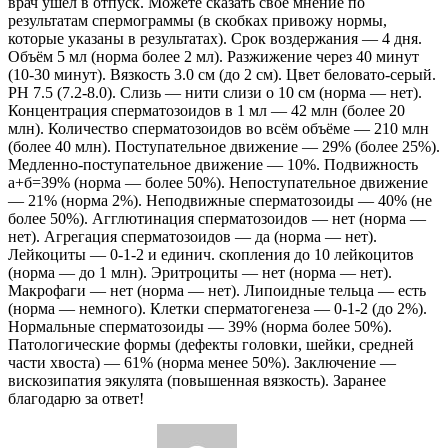
врач ушёл в отпуск. Можете сказать своё мнение по
результатам спермограммы (в скобках привожу нормы,
которые указаны в результатах). Срок воздержания — 4 дня.
Объём 5 мл (норма более 2 мл). Разжижение через 40 минут
(10-30 минут). Вязкость 3.0 см (до 2 см). Цвет беловато-серый.
PH 7.5 (7.2-8.0). Слизь — нити слизи о 10 см (норма — нет).
Концентрация сперматозоидов в 1 мл — 42 млн (более 20
млн). Количество сперматозоидов во всём объёме — 210 млн
(более 40 млн). Поступательное движение — 29% (более 25%).
Медленно-поступательное движение — 10%. Подвижность
а+б=39% (норма — более 50%). Непоступательное движение
— 21% (норма 2%). Неподвижные сперматозоиды — 40% (не
более 50%). Агглютинация сперматозоидов — нет (норма —
нет). Агрегация сперматозоидов — да (норма — нет).
Лейкоциты — 0-1-2 и единич. скопления до 10 лейкоцитов
(норма — до 1 млн). Эритроциты — нет (норма — нет).
Макрофаги — нет (норма — нет). Липоидные тельца — есть
(норма — немного). Клетки сперматогенеза — 0-1-2 (до 2%).
Нормальные сперматозоиды — 39% (норма более 50%).
Патологические формы (дефекты головки, шейки, средней
части хвоста) — 61% (норма менее 50%). Заключение —
вискозипатия эякулята (повышенная вязкость). Заранее
благодарю за ответ!