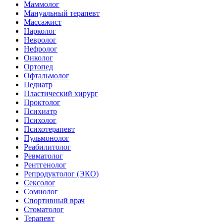
Маммолог
Мануальный терапевт
Массажист
Нарколог
Невролог
Нефролог
Онколог
Ортопед
Офтальмолог
Педиатр
Пластический хирург
Проктолог
Психиатр
Психолог
Психотерапевт
Пульмонолог
Реабилитолог
Ревматолог
Рентгенолог
Репродуктолог (ЭКО)
Сексолог
Сомнолог
Спортивный врач
Стоматолог
Терапевт