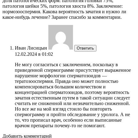
доля патологических форм: патология головки 73%,
патология шейки 5%, патология хвоста 8%. Заключение:
нормозооспермия. Какова вероятность зачатия и нужно ли
какое-нибудь лечение? Заранее спасибо за комментарии.
Иван Лисицын
Ответить
12.02.2024 в 01:02
Не могу согласиться с заключением, поскольку в
приведенной спермограмме присутствует выраженное
нарушение морфологии сперматозоидов —
тератозооспермия. Правда оно может полностью
компенсироваться большим количеством и
концентрацией сперматозоидов, поэтому вероятность
зачатия естественным путем в такой ситуации следует
считать не сниженной или незначительно сниженной.
Но все же на мой взгляд стоило бы повторить
спермограмму и пройти обследование у уролога. А не
то, что прописал врач, особенно если выписанные
врачом препараты почему-то не помогают.
Добавить комментарий