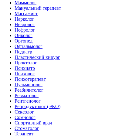
Маммолог
Мануальный терапевт
Массажист
Нарколог
Невролог
Нефролог
Онколог
Ортопед
Офтальмолог
Педиатр
Пластический хирург
Проктолог
Психиатр
Психолог
Психотерапевт
Пульмонолог
Реабилитолог
Ревматолог
Рентгенолог
Репродуктолог (ЭКО)
Сексолог
Сомнолог
Спортивный врач
Стоматолог
Терапевт