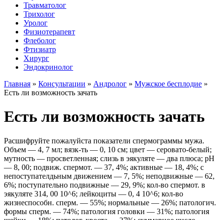
Травматолог
Трихолог
Уролог
Физиотерапевт
Флеболог
Фтизиатр
Хирург
Эндокринолог
Главная
»
Консультации
»
Андролог
»
Мужское бесплодие
»
Есть ли возможность зачать
Есть ли возможность зачать
Расшифруйте пожалуйста показатели спермограммы мужа.
Объем — 4, 7 мл; вязк-ть — 0, 10 см; цвет — серовато-белый;
мутность — просветленная; слизь в эякуляте — два плюса; pH
— 8, 00; подвиж. спермот. — 37, 4%; активные — 18, 4%; с
непоступателдьным движением — 7, 5%; неподвижные — 62,
6%; поступательно подвижные — 29, 9%; кол-во спермот. в
эякуляте 314, 00 10^6; лейкоциты — 0, 4 10^6; кол-во
жизнеспособн. сперм. — 55%; нормальные — 26%; патологич.
формы сперм. — 74%; патология головки — 31%; патология