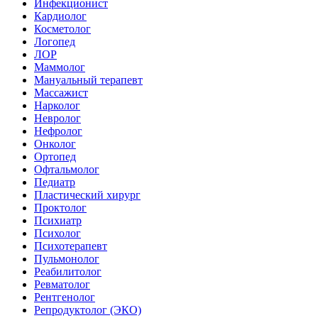
Инфекционист
Кардиолог
Косметолог
Логопед
ЛОР
Маммолог
Мануальный терапевт
Массажист
Нарколог
Невролог
Нефролог
Онколог
Ортопед
Офтальмолог
Педиатр
Пластический хирург
Проктолог
Психиатр
Психолог
Психотерапевт
Пульмонолог
Реабилитолог
Ревматолог
Рентгенолог
Репродуктолог (ЭКО)