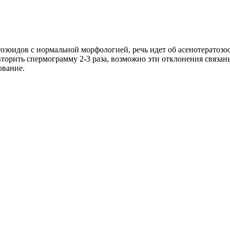
зоидов с нормальной морфологией, речь идет об асенотератозоо
торить спермограмму 2-3 раза, возможно эти отклонения связан
ование.