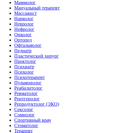
Маммолог
Мануальный терапевт
Массажист
Нарколог
Невролог
Нефролог
Онколог
Ортопед
Офтальмолог
Педиатр
Пластический хирург
Проктолог
Психиатр
Психолог
Психотерапевт
Пульмонолог
Реабилитолог
Ревматолог
Рентгенолог
Репродуктолог (ЭКО)
Сексолог
Сомнолог
Спортивный врач
Стоматолог
Терапевт