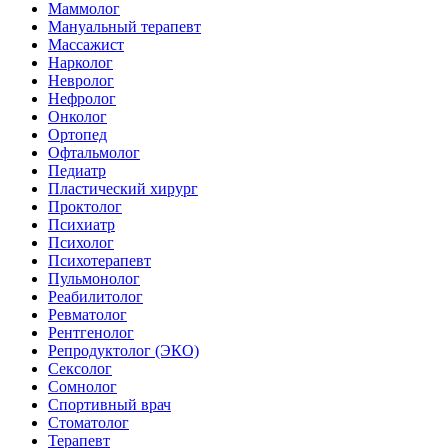
Маммолог
Мануальный терапевт
Массажист
Нарколог
Невролог
Нефролог
Онколог
Ортопед
Офтальмолог
Педиатр
Пластический хирург
Проктолог
Психиатр
Психолог
Психотерапевт
Пульмонолог
Реабилитолог
Ревматолог
Рентгенолог
Репродуктолог (ЭКО)
Сексолог
Сомнолог
Спортивный врач
Стоматолог
Терапевт