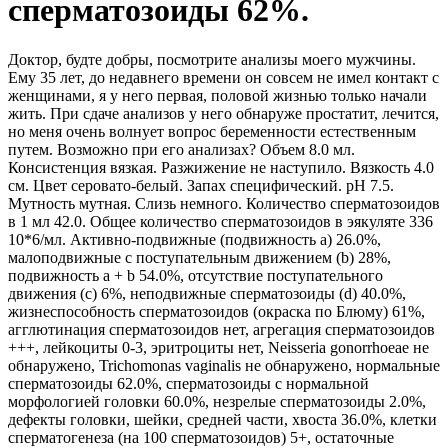
сперматозоиды 62%.
Доктор, будте добры, посмотрите анализы моего мужчины.
Ему 35 лет, до недавнего времени он совсем не имел контакт с
женщинами, я у него первая, половой жизнью только начали
жить. При сдаче анализов у него обнаруже простатит, лечится,
но меня очень волнует вопрос беременности естественным
путем. Возможно при его анализах? Объем 8.0 мл.
Консистенция вязкая. Разжижение не наступило. Вязкость 4.0
см. Цвет серовато-белый. Запах специфический. pH 7.5.
Мутность мутная. Слизь немного. Количество сперматозоидов
в 1 мл 42.0. Общее количество сперматозоидов в эякуляте 336
10*6/мл. Активно-подвижные (подвижность а) 26.0%,
малоподвижные с поступательным движением (b) 28%,
подвижность a + b 54.0%, отсутствие поступательного
движения (c) 6%, неподвижные сперматозоиды (d) 40.0%,
жизнеспособность сперматозоидов (окраска по Блюму) 61%,
агглютинация сперматозоидов нет, агрегация сперматозоидов
+++, лейкоциты 0-3, эритроциты нет, Neisseria gonorrhoeae не
обнаружено, Trichomonas vaginalis не обнаружено, нормальные
сперматозоиды 62.0%, сперматозоиды с нормальной
морфологией головки 60.0%, незрелые сперматозоиды 2.0%,
дефекты головки, шейки, средней части, хвоста 36.0%, клетки
сперматогенеза (на 100 сперматозоидов) 5+, остаточные