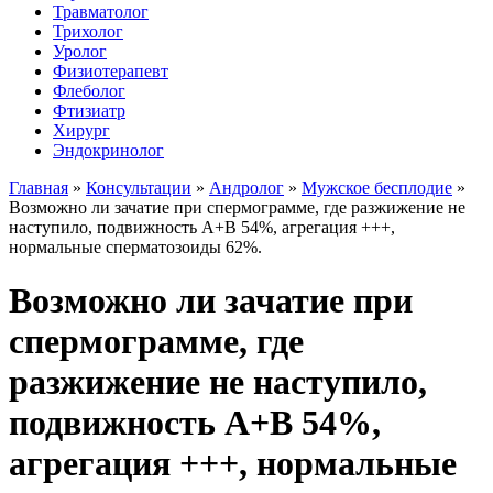
Травматолог
Трихолог
Уролог
Физиотерапевт
Флеболог
Фтизиатр
Хирург
Эндокринолог
Главная
»
Консультации
»
Андролог
»
Мужское бесплодие
»
Возможно ли зачатие при спермограмме, где разжижение не
наступило, подвижность А+В 54%, агрегация +++,
нормальные сперматозоиды 62%.
Возможно ли зачатие при
спермограмме, где
разжижение не наступило,
подвижность А+В 54%,
агрегация +++, нормальные