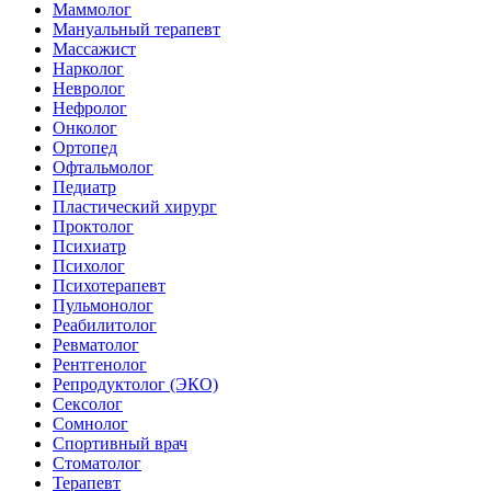
Маммолог
Мануальный терапевт
Массажист
Нарколог
Невролог
Нефролог
Онколог
Ортопед
Офтальмолог
Педиатр
Пластический хирург
Проктолог
Психиатр
Психолог
Психотерапевт
Пульмонолог
Реабилитолог
Ревматолог
Рентгенолог
Репродуктолог (ЭКО)
Сексолог
Сомнолог
Спортивный врач
Стоматолог
Терапевт