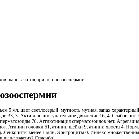
ков шанс зачатия при астенозооспермии
нозооспермии
 5 мл, цвет светлосерый, мутность мутная, запах характерный, р
дов 33, 3. Активное поступательное движение 16, 4. Слабое пос
 сперматозоиды 78. Агглютинация сперматозоидов нет. Агрегация
ют. Атипии головки 51, атипии шейки 9, атипии хвоста 4. Нор
д. Лейкоциты менее 1 млн. Эритроциты 0. Индекс множественных
в шанс зачатия? Спасибо!