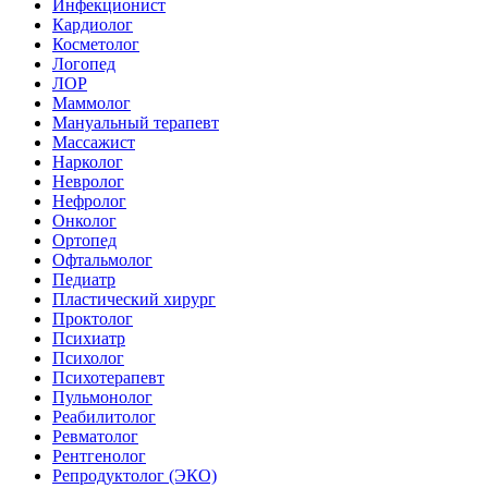
Инфекционист
Кардиолог
Косметолог
Логопед
ЛОР
Маммолог
Мануальный терапевт
Массажист
Нарколог
Невролог
Нефролог
Онколог
Ортопед
Офтальмолог
Педиатр
Пластический хирург
Проктолог
Психиатр
Психолог
Психотерапевт
Пульмонолог
Реабилитолог
Ревматолог
Рентгенолог
Репродуктолог (ЭКО)