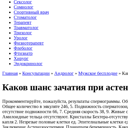
Сексолог
Сомнолог
Спортивный врач
Стоматолог
Терапевт
Травматолог
Трихолог
Уролог
Физиотерапевт
Флеболог
Фтизиатр
Хирург
Эндокринолог
Главная
»
Консультации
»
Андролог
»
Мужское бесплодие
»
Ка
Каков шанс зачатия при асте
Прокомментируйте, пожалуйста, результаты спермограммы. Объем
Общее количество в эякуляте 246, 5. Подвижность сперматозои
отсутствие подвижности 66, 7. Средняя скорость 38, 9. Живые
Амилоидные тельца отсутствуют. Кристаллы Бехтера-отсутству
капля 2. Незрезые половые клетки ед. Эпителиальные клетки е
Заключение Астенозооспермия. Планируем беременность. Како