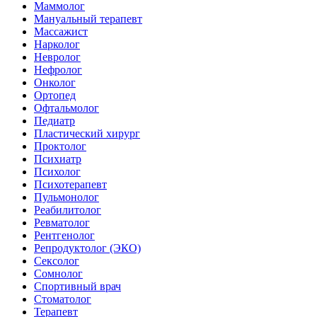
Маммолог
Мануальный терапевт
Массажист
Нарколог
Невролог
Нефролог
Онколог
Ортопед
Офтальмолог
Педиатр
Пластический хирург
Проктолог
Психиатр
Психолог
Психотерапевт
Пульмонолог
Реабилитолог
Ревматолог
Рентгенолог
Репродуктолог (ЭКО)
Сексолог
Сомнолог
Спортивный врач
Стоматолог
Терапевт