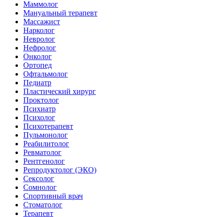
Маммолог
Мануальный терапевт
Массажист
Нарколог
Невролог
Нефролог
Онколог
Ортопед
Офтальмолог
Педиатр
Пластический хирург
Проктолог
Психиатр
Психолог
Психотерапевт
Пульмонолог
Реабилитолог
Ревматолог
Рентгенолог
Репродуктолог (ЭКО)
Сексолог
Сомнолог
Спортивный врач
Стоматолог
Терапевт