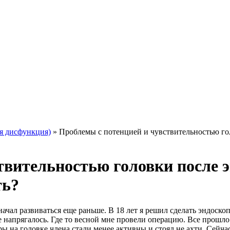
я дисфункция)
»
Проблемы с потенцией и чувствительностью гол
твительностью головки после 
ть?
начал развиваться еще раньше. В 18 лет я решил сделать эндоско
т же напрягалось. Где то весной мне провели операцию. Все прош
ы на головке члена стали менее активны и стоял не ахти. Сейча