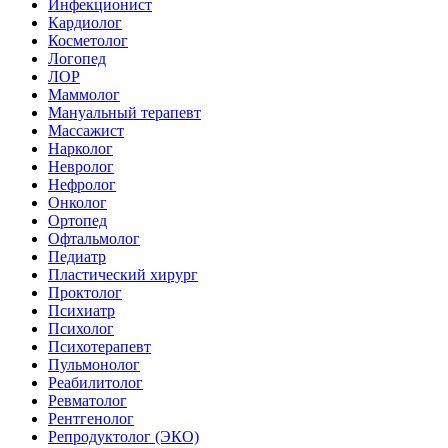
Инфекционист
Кардиолог
Косметолог
Логопед
ЛОР
Маммолог
Мануальный терапевт
Массажист
Нарколог
Невролог
Нефролог
Онколог
Ортопед
Офтальмолог
Педиатр
Пластический хирург
Проктолог
Психиатр
Психолог
Психотерапевт
Пульмонолог
Реабилитолог
Ревматолог
Рентгенолог
Репродуктолог (ЭКО)