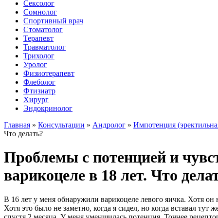
Сексолог
Сомнолог
Спортивный врач
Стоматолог
Терапевт
Травматолог
Трихолог
Уролог
Физиотерапевт
Флеболог
Фтизиатр
Хирург
Эндокринолог
Главная
»
Консультации
»
Андролог
»
Импотенция (эректильна
Что делать?
Проблемы с потенцией и чувс
варикоцеле в 18 лет. Что дела
В 16 лет у меня обнаружили варикоцеле левого яичка. Хотя он 
Хотя это было не заметно, когда я сидел, но когда вставал ту
спустя 2 месяца. У меня уменшилась потенция. Точнее рецептор