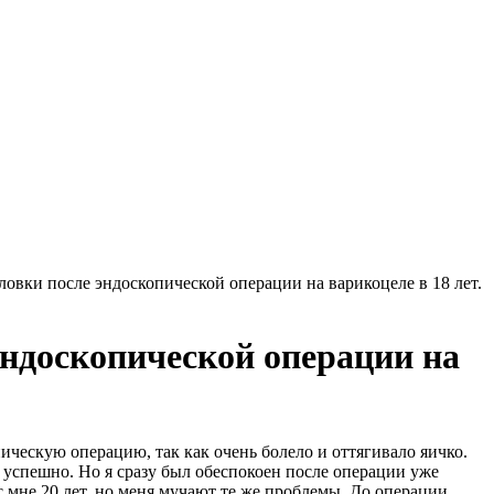
овки после эндоскопической операции на варикоцеле в 18 лет.
эндоскопической операции на
пическую операцию, так как очень болело и оттягивало яичко.
ло успешно. Но я сразу был обеспокоен после операции уже
с мне 20 лет, но меня мучают те же проблемы. До операции