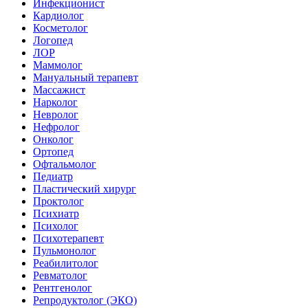
Инфекционист
Кардиолог
Косметолог
Логопед
ЛОР
Маммолог
Мануальный терапевт
Массажист
Нарколог
Невролог
Нефролог
Онколог
Ортопед
Офтальмолог
Педиатр
Пластический хирург
Проктолог
Психиатр
Психолог
Психотерапевт
Пульмонолог
Реабилитолог
Ревматолог
Рентгенолог
Репродуктолог (ЭКО)