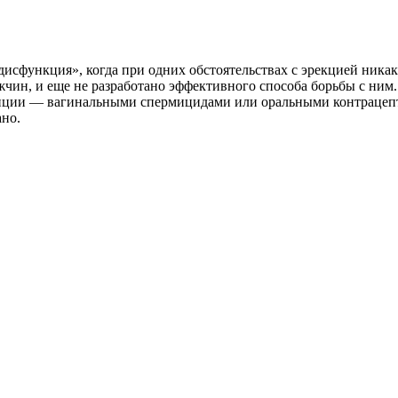
дисфункция», когда при одних обстоятельствах с эрекцией никак
чин, и еще не разработано эффективного способа борьбы с ним.
епции — вагинальными спермицидами или оральными контрацепти
ано.