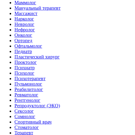
Маммолог
Мануальный терапевт
Массажист
Нарколог
Невролог
Нефролог
Онколог
Ортопед
Офтальмолог
Педиатр
Пластический хирург
Проктолог
Психиатр
Психолог
Психотерапевт
Пульмонолог
Реабилитолог
Ревматолог
Рентгенолог
Репродуктолог (ЭКО)
Сексолог
Сомнолог
Спортивный врач
Стоматолог
Терапевт