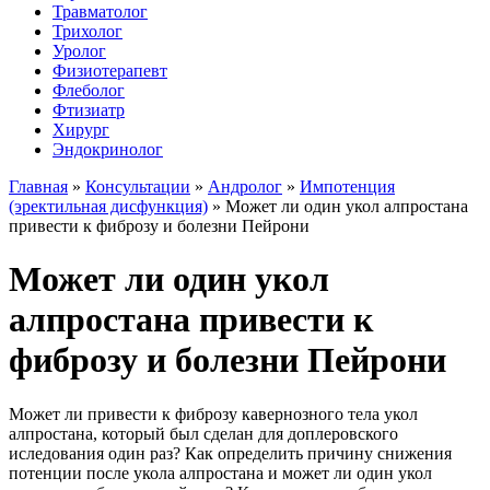
Травматолог
Трихолог
Уролог
Физиотерапевт
Флеболог
Фтизиатр
Хирург
Эндокринолог
Главная
»
Консультации
»
Андролог
»
Импотенция
(эректильная дисфункция)
»
Может ли один укол алпростана
привести к фиброзу и болезни Пейрони
Может ли один укол
алпростана привести к
фиброзу и болезни Пейрони
Может ли привести к фиброзу кавернозного тела укол
алпростана, который был сделан для доплеровского
иследования один раз? Как определить причину снижения
потенции после укола алпростана и может ли один укол