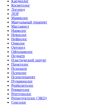
Кардиолог
Косметолог
Логопед
ЛОР
Маммолог
Мануальный терапевт
Массажист
Нарколог
Невролог
Нефролог
Онколог
Ортопед
Офтальмолог
Педиатр
Пластический хирург
Проктолог
Психиатр
Психолог
Психотерапевт
Пульмонолог
Реабилитолог
Ревматолог
Рентгенолог
Репродуктолог (ЭКО)
Сексолог