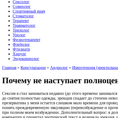
Сексолог
Сомнолог
Спортивный врач
Стоматолог
Терапевт
Травматолог
Трихолог
Уролог
Физиотерапевт
Флеболог
Фтизиатр
Хирург
Эндокринолог
Главная
»
Консультации
»
Андролог
»
Импотенция (эректильна
Почему не наступает полноце
Сексом я стал заниматься недавно (до этого времени занимался
до снятия полностью одежды, эрекция спадает до степени нево
презерватива у меня остается слишком мало времени для прове
понять преждевременную эякуляцию (перевозбуждение и прочее
при полном моем возбуждении. Дополнительный вопрос: я долго
компьютер и прочитал эротический текст и возникла эрекция, н