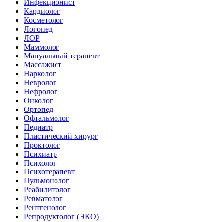
Инфекционист
Кардиолог
Косметолог
Логопед
ЛОР
Маммолог
Мануальный терапевт
Массажист
Нарколог
Невролог
Нефролог
Онколог
Ортопед
Офтальмолог
Педиатр
Пластический хирург
Проктолог
Психиатр
Психолог
Психотерапевт
Пульмонолог
Реабилитолог
Ревматолог
Рентгенолог
Репродуктолог (ЭКО)