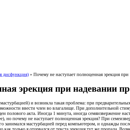
я дисфункция)
»
Почему не наступает полноценная эрекция при 
нная эрекция при надевании пр
 мастурбацией) и возникла такая проблема: при предварительных
зможности ввести член во влагалище. При дополнительной стиму
деи полового акта. Иногда 1 минута, иногда семяизвержение нас
), но почему не наступает полноценная эрекция? При семеизве
 занимался мастурбацией перед компьютером, и однажды после н
о как только я оторвался от текста эрекция тут же пропала. Во