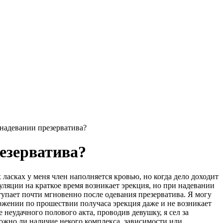
надевании презерватива?
езерватива?
 ласках у меня член наполняется кровью, но когда дело доходит
ляции на краткое время возникает эрекция, но при надевании
тупает почти мгновенно после одевания презерватива. Я могу
ржении по прошествии получаса эрекция даже и не возникает
еудачного полового акта, проводив девушку, я сел за
зможно ли наличие некого комплекса, зависимости или