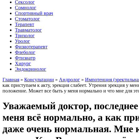
Сексолог
Сомнолог
Спортивный врач
Стоматолог
Терапевт
Травматолог
Трихолог
Уролог
Физиотерапевт
Флеболог
Фтизиатр
Хирург
Эндокринолог
Главная
»
Консультации
»
Андролог
»
Импотенция (эректильна
как приступаем к акту, эрекция слабеет. Утрення эрекция у ме
положение. Может все быть у меня нормально и что мне для э
Уважаемый доктор, последнее
меня всё нормально, а как при
даже очень нормальная. Мне к