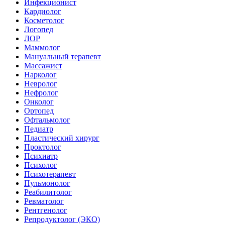
Инфекционист
Кардиолог
Косметолог
Логопед
ЛОР
Маммолог
Мануальный терапевт
Массажист
Нарколог
Невролог
Нефролог
Онколог
Ортопед
Офтальмолог
Педиатр
Пластический хирург
Проктолог
Психиатр
Психолог
Психотерапевт
Пульмонолог
Реабилитолог
Ревматолог
Рентгенолог
Репродуктолог (ЭКО)