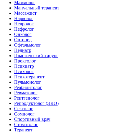
Маммолог
Мануальный терапевт
Массажист
Нарколог
Невролог
Нефролог
Онколог
Ортопед
Офтальмолог
Педиатр
Пластический хирург
Проктолог
Психиатр
Психолог
Психотерапевт
Пульмонолог
Реабилитолог
Ревматолог
Рентгенолог
Репродуктолог (ЭКО)
Сексолог
Сомнолог
Спортивный врач
Стоматолог
Терапевт