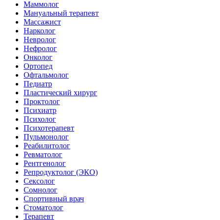
Маммолог
Мануальный терапевт
Массажист
Нарколог
Невролог
Нефролог
Онколог
Ортопед
Офтальмолог
Педиатр
Пластический хирург
Проктолог
Психиатр
Психолог
Психотерапевт
Пульмонолог
Реабилитолог
Ревматолог
Рентгенолог
Репродуктолог (ЭКО)
Сексолог
Сомнолог
Спортивный врач
Стоматолог
Терапевт