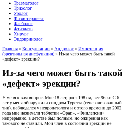
Травматолог
Трихолог
Уролог
Физиотерапевт
Флеболог
Фтизиатр
Хирург
Эндокринолог
Главная
»
Консультации
»
Андролог
»
Импотенция
(эректильная дисфункция)
»
Из-за чего может быть такой
«дефект» эрекции?
Из-за чего может быть такой
«дефект» эрекции?
У меня к вам вопрос. Мне 18 лет, рост 198 см, вес 96 кг. С 6
лет у меня обнаружили синдром Туретта (генерализованный
тик), наблюдался у невропатолога и с этого времени до 2002
года мне назначали таблетки «Орап», «Финлепсин»
непрерывно, в детстве был полным, но ожирения как
такового не ставили. Мой член в состоянии эрекции не