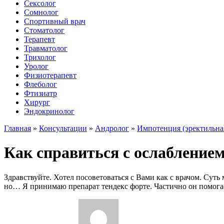
Сексолог
Сомнолог
Спортивный врач
Стоматолог
Терапевт
Травматолог
Трихолог
Уролог
Физиотерапевт
Флеболог
Фтизиатр
Хирург
Эндокринолог
Главная
»
Консультации
»
Андролог
»
Импотенция (эректильна
Как справиться с ослаблением
Здравствуйте. Хотел посоветоваться с Вами как с врачом. Суть
но… Я принимаю препарат тендекс форте. Частично он помогает