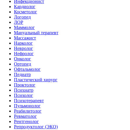
Инфекционист
Кардиолог
Косметолог
Логопед
ЛОР
Маммолог
Мануальный терапевт
Массажист
Нарколог
Невролог
Нефролог
Онколог
Ортопед
Офтальмолог
Педиатр
Пластический хирург
Проктолог
Психиатр
Психолог
Психотерапевт
Пульмонолог
Реабилитолог
Ревматолог
Рентгенолог
Репродуктолог (ЭКО)