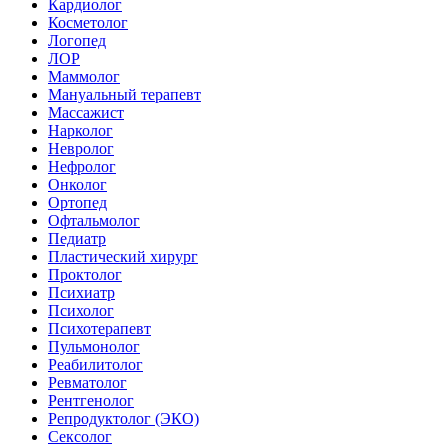
Кардиолог
Косметолог
Логопед
ЛОР
Маммолог
Мануальный терапевт
Массажист
Нарколог
Невролог
Нефролог
Онколог
Ортопед
Офтальмолог
Педиатр
Пластический хирург
Проктолог
Психиатр
Психолог
Психотерапевт
Пульмонолог
Реабилитолог
Ревматолог
Рентгенолог
Репродуктолог (ЭКО)
Сексолог