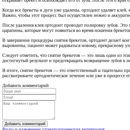
открывает брекет и освобождает его от зуба. После этого врач 
Когда все брекеты и дуги уже удалены, ортодонт удаляет клей
Важно, чтобы этот процесс был осуществлен нежно и аккуратно
После удаления клея ортодонт проводит полировку зубов. Это 
царапины, которые могут появиться во время ношения брекето
В завершение процедуры снятия брекетов, ортодонт делает кон
выровнены, пациент может радоваться новому, прекрасному ул
Следует отметить, что снятие брекетов — это лишь один из эта
достигнутый результат и предотвращать возвращение зубов к 
В итоге, снятие брекетов — это ответственный и тщательно п
рассматриваете ортодонтическое лечение или уже в процессе е
Добавить комментарий
Добавить комментарий
Виды и назначение стоматологических материалов