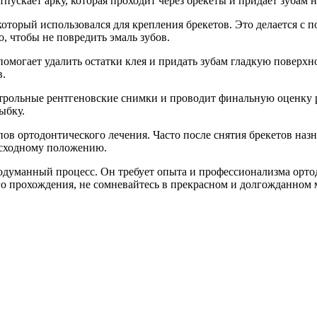
отпускает арку, которая проходит через брекеты и придает зубам
, который использовался для крепления брекетов. Это делается 
, чтобы не повредить эмаль зубов.
помогает удалить остатки клея и придать зубам гладкую поверхн
в.
трольные рентгеновские снимки и проводит финальную оценку ре
ыбку.
пов ортодонтического лечения. Часто после снятия брекетов наз
исходному положению.
родуманный процесс. Он требует опыта и профессионализма орто
го прохождения, не сомневайтесь в прекрасном и долгожданном 