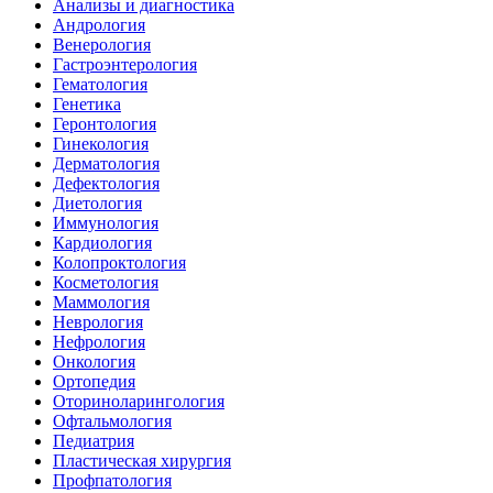
Анализы и диагностика
Андрология
Венерология
Гастроэнтерология
Гематология
Генетика
Геронтология
Гинекология
Дерматология
Дефектология
Диетология
Иммунология
Кардиология
Колопроктология
Косметология
Маммология
Неврология
Нефрология
Онкология
Ортопедия
Оториноларингология
Офтальмология
Педиатрия
Пластическая хирургия
Профпатология