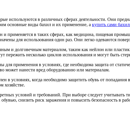
ые используются в различных сферах деятельности. Они предназ
трим основные виды бахил и их применение, а
купить сами бахи
ен и применяется в таких сферах, как медицина, пищевая пром
начены для использования один раз. Они легко одеваются повер
очным и долговечным материалом, таким как нейлон или пласти
гут пережить несколько циклов использования и могут быть ст
ы для применения в условиях, где необходима защита от статич
тво может нанести вред оборудованию или материалам.
лен в условиях, когда необходимо защитить обувь от попадани
м хозяйстве.
ретных условий и требований. При выборе следует учитывать ти
 обувью, снизить риск заражения и повысить безопасность в раб