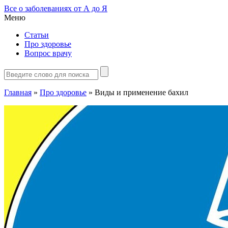
Все о заболеваниях от А до Я
Меню
Статьи
Про здоровье
Вопрос врачу
Главная
»
Про здоровье
»
Виды и применение бахил