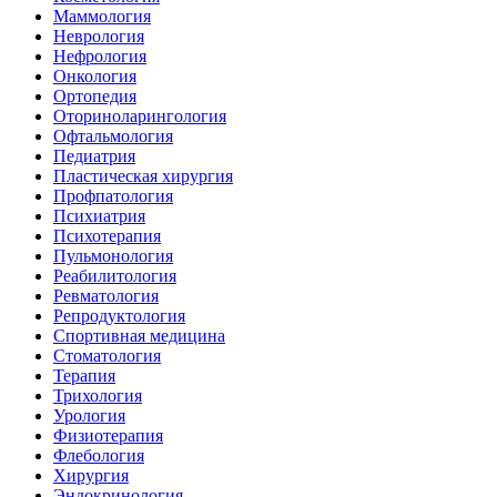
Маммология
Неврология
Нефрология
Онкология
Ортопедия
Оториноларингология
Офтальмология
Педиатрия
Пластическая хирургия
Профпатология
Психиатрия
Психотерапия
Пульмонология
Реабилитология
Ревматология
Репродуктология
Спортивная медицина
Стоматология
Терапия
Трихология
Урология
Физиотерапия
Флебология
Хирургия
Эндокринология