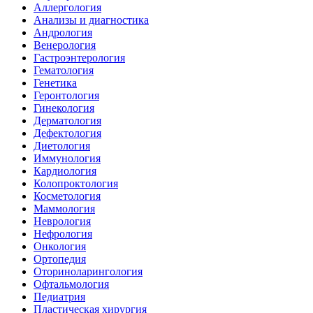
Аллергология
Анализы и диагностика
Андрология
Венерология
Гастроэнтерология
Гематология
Генетика
Геронтология
Гинекология
Дерматология
Дефектология
Диетология
Иммунология
Кардиология
Колопроктология
Косметология
Маммология
Неврология
Нефрология
Онкология
Ортопедия
Оториноларингология
Офтальмология
Педиатрия
Пластическая хирургия