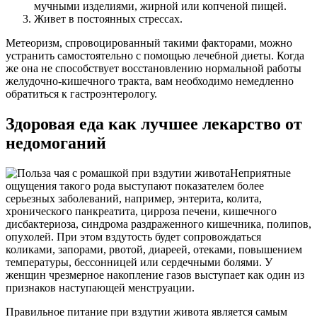
мучными изделиями, жирной или копченой пищей.
Живет в постоянных стрессах.
Метеоризм, спровоцированный такими факторами, можно
устранить самостоятельно с помощью лечебной диеты. Когда
же она не способствует восстановлению нормальной работы
желудочно-кишечного тракта, вам необходимо немедленно
обратиться к гастроэнтерологу.
Здоровая еда как лучшее лекарство от
недомоганий
Неприятные
ощущения такого рода выступают показателем более
серьезных заболеваний, например, энтерита, колита,
хронического панкреатита, цирроза печени, кишечного
дисбактериоза, синдрома раздраженного кишечника, полипов,
опухолей. При этом вздутость будет сопровождаться
коликами, запорами, рвотой, диареей, отеками, повышением
температуры, бессонницей или сердечными болями. У
женщин чрезмерное накопление газов выступает как один из
признаков наступающей менструации.
Правильное питание при вздутии живота является самым