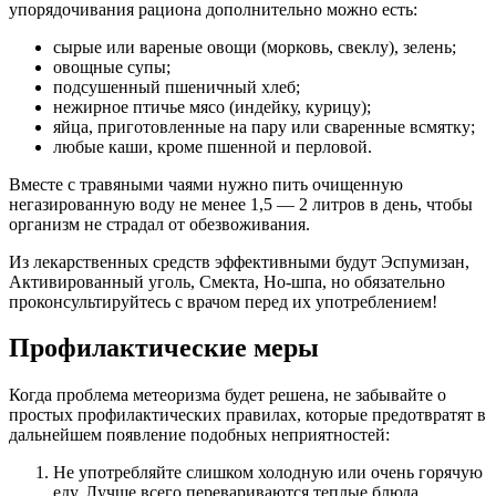
упорядочивания рациона дополнительно можно есть:
сырые или вареные овощи (морковь, свеклу), зелень;
овощные супы;
подсушенный пшеничный хлеб;
нежирное птичье мясо (индейку, курицу);
яйца, приготовленные на пару или сваренные всмятку;
любые каши, кроме пшенной и перловой.
Вместе с травяными чаями нужно пить очищенную
негазированную воду не менее 1,5 — 2 литров в день, чтобы
организм не страдал от обезвоживания.
Из лекарственных средств эффективными будут Эспумизан,
Активированный уголь, Смекта, Но-шпа, но обязательно
проконсультируйтесь с врачом перед их употреблением!
Профилактические меры
Когда проблема метеоризма будет решена, не забывайте о
простых профилактических правилах, которые предотвратят в
дальнейшем появление подобных неприятностей:
Не употребляйте слишком холодную или очень горячую
еду. Лучше всего перевариваются теплые блюда.