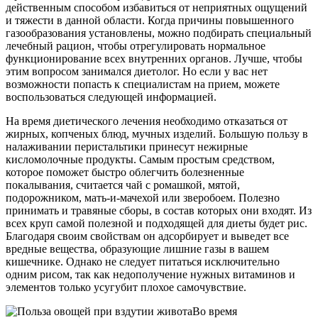
действенным способом избавиться от неприятных ощущений
и тяжести в данной области. Когда причины повышенного
газообразования установлены, можно подбирать специальный
лечебный рацион, чтобы отрегулировать нормальное
функционирование всех внутренних органов. Лучше, чтобы
этим вопросом занимался диетолог. Но если у вас нет
возможности попасть к специалистам на прием, можете
воспользоваться следующей информацией.
На время диетического лечения необходимо отказаться от
жирных, копченых блюд, мучных изделий. Большую пользу в
налаживании перистальтики принесут нежирные
кисломолочные продукты. Самым простым средством,
которое поможет быстро облегчить болезненные
покалывания, считается чай с ромашкой, мятой,
подорожником, мать-и-мачехой или зверобоем. Полезно
принимать и травяные сборы, в состав которых они входят. Из
всех круп самой полезной и подходящей для диеты будет рис.
Благодаря своим свойствам он адсорбирует и выведет все
вредные вещества, образующие лишние газы в вашем
кишечнике. Однако не следует питаться исключительно
одним рисом, так как недополучение нужных витаминов и
элементов только усугубит плохое самочувствие.
Во время