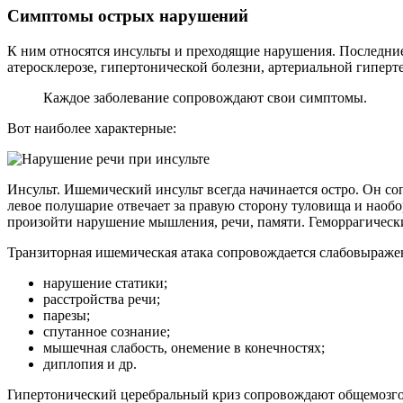
Симптомы острых нарушений
К ним относятся инсульты и преходящие нарушения. Последни
атеросклерозе, гипертонической болезни, артериальной гиперт
Каждое заболевание сопровождают свои симптомы.
Вот наиболее характерные:
Инсульт. Ишемический инсульт всегда начинается остро. Он со
левое полушарие отвечает за правую сторону туловища и наобо
произойти нарушение мышления, речи, памяти. Геморрагический
Транзиторная ишемическая атака сопровождается слабовыраже
нарушение статики;
расстройства речи;
парезы;
спутанное сознание;
мышечная слабость, онемение в конечностях;
диплопия и др.
Гипертонический церебральный криз сопровождают общемозг