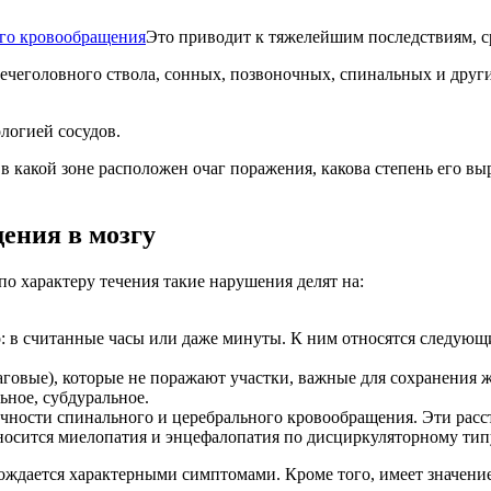
Это приводит к тяжелейшим последствиям, с
ечеголовного ствола, сонных, позвоночных, спинальных и други
логией сосудов.
 в какой зоне расположен очаг поражения, какова степень его в
ения в мозгу
по характеру течения такие нарушения делят на:
: в считанные часы или даже минуты. К ним относятся следующи
аговые), которые не поражают участки, важные для сохранения 
ьное, субдуральное.
очности спинального и церебрального кровообращения. Эти рас
носится миелопатия и энцефалопатия по дисциркуляторному тип
ождается характерными симптомами. Кроме того, имеет значени