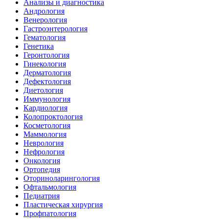
Анализы и диагностика
Андрология
Венерология
Гастроэнтерология
Гематология
Генетика
Геронтология
Гинекология
Дерматология
Дефектология
Диетология
Иммунология
Кардиология
Колопроктология
Косметология
Маммология
Неврология
Нефрология
Онкология
Ортопедия
Оториноларингология
Офтальмология
Педиатрия
Пластическая хирургия
Профпатология