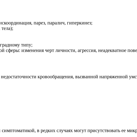
скоординация, парез, паралич, гиперкинез;
тела);
оградному типу;
 сферы: изменения черт личности, агрессия, неадекватное повед
и недостаточности кровообращения, вызванной напряженной умс
 симптоматикой, в редких случаях могут присутствовать ее ми