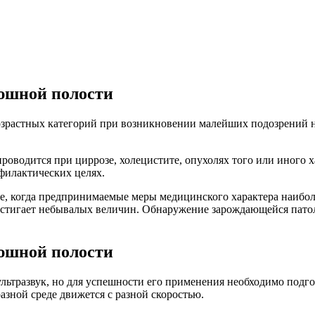
юшной полости
озрастных категорий при возникновении малейших подозрений н
роводится при циррозе, холецистите, опухолях того или иного х
филактических целях.
е, когда предпринимаемые меры медицинского характера наибол
 достигает небывалых величин. Обнаружение зарождающейся патол
юшной полости
ьтразвук, но для успешности его применения необходимо подго
разной среде движется с разной скоростью.