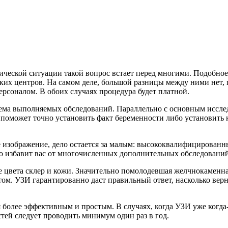
ической ситуации такой вопрос встает перед многими. Подобно
ких центров. На самом деле, большой разницы между ними нет,
рсоналом. В обоих случаях процедура будет платной.
ема выполняемых обследований. Параллельно с основным иссл
е поможет точно установить факт беременности либо установить 
е изображение, дело остается за малым: высококвалифицирован
о избавит вас от многочисленных дополнительных обследований 
 цвета склер и кожи. Значительно помолодевшая желчнокаменна
ом. УЗИ гарантированно даст правильный ответ, насколько верн
более эффективным и простым. В случаях, когда УЗИ уже когда-
тей следует проводить минимум один раз в год.