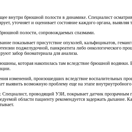
дящее внутри брюшной полости в динамике. Специалист осматри
ует, уточняет и оценивает состояние каждого органа, выявляя 
брюшной полости, сопровождаемых спазмами.
вание показывает присутствие опухолей, кальфицикатов, геманг
тензии поджелудочной, панкреатита либо онкологического проц
руют забор биоматериала для анализа.
юшины, которая накопилась там вследствие брюшной водянки. Бо
ации.
ния изменений, произошедших вследствие воспалительных проц
жет выявить возможную проблему еще на этапе внутриутробного 
 Специалист, проводящий УЗИ, покрывает датчик прозрачным ге
едуемой области пациенту рекомендуется задержать дыхание. К
тывает.