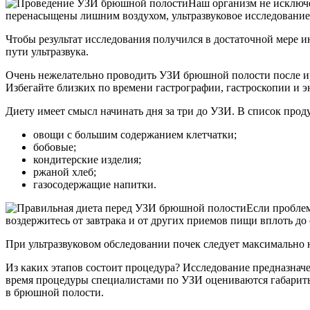
Наш организм не исключе
перенасыщены лишним воздухом, ультразвуковое исследование в
Чтобы результат исследования получился в достаточной мере и
пути ультразвука.
Очень нежелательно проводить УЗИ брюшной полости после ир
Избегайте близких по времени гастрографии, гастроскопии и 
Диету имеет смысл начинать дня за три до УЗИ. В список про
овощи с большим содержанием клетчатки;
бобовые;
кондитерские изделия;
ржаной хлеб;
газосодержащие напитки.
Если пробле
воздержитесь от завтрака и от других приемов пищи вплоть до
При ультразвуковом обследовании почек следует максимально 
Из каких этапов состоит процедура? Исследование предназнач
время процедуры специалистами по УЗИ оцениваются габариты 
в брюшной полости.