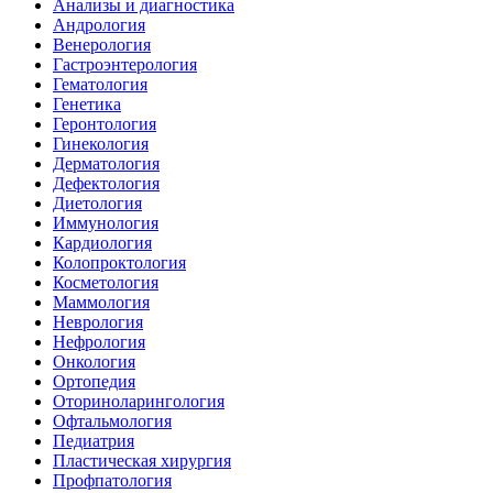
Анализы и диагностика
Андрология
Венерология
Гастроэнтерология
Гематология
Генетика
Геронтология
Гинекология
Дерматология
Дефектология
Диетология
Иммунология
Кардиология
Колопроктология
Косметология
Маммология
Неврология
Нефрология
Онкология
Ортопедия
Оториноларингология
Офтальмология
Педиатрия
Пластическая хирургия
Профпатология