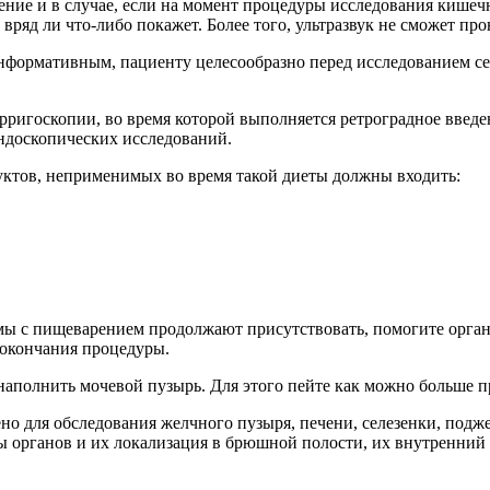
ние и в случае, если на момент процедуры исследования кишечн
ряд ли что-либо покажет. Более того, ультразвук не сможет про
нформативным, пациенту целесообразно перед исследованием сест
ригоскопии, во время которой выполняется ретроградное введен
эндоскопических исследований.
дуктов, неприменимых во время такой диеты должны входить:
мы с пищеварением продолжают присутствовать, помогите орга
 окончания процедуры.
наполнить мочевой пузырь. Для этого пейте как можно больше п
ено для обследования желчного пузыря, печени, селезенки, подж
органов и их локализация в брюшной полости, их внутренний со