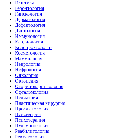
Генетика
Геронтология
Гинекология
Дерматология
Дефектология
Диетология
Иммунология
Кардиология
Колопроктология
Косметология
Маммология
Неврология
Нефрология
Онкология
Ортопедия
Оториноларингология
Офтальмология
Педиатрия
Пластическая хирургия
Профпатология
Психиатрия
Психотерапия
Пульмонология
Реабилитология
Ревматология