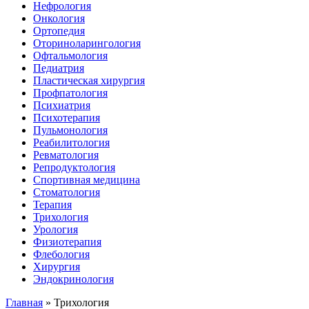
Нефрология
Онкология
Ортопедия
Оториноларингология
Офтальмология
Педиатрия
Пластическая хирургия
Профпатология
Психиатрия
Психотерапия
Пульмонология
Реабилитология
Ревматология
Репродуктология
Спортивная медицина
Стоматология
Терапия
Трихология
Урология
Физиотерапия
Флебология
Хирургия
Эндокринология
Главная
»
Трихология