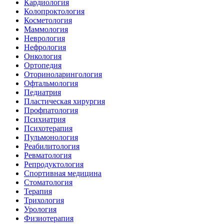
Кардиология
Колопроктология
Косметология
Маммология
Неврология
Нефрология
Онкология
Ортопедия
Оториноларингология
Офтальмология
Педиатрия
Пластическая хирургия
Профпатология
Психиатрия
Психотерапия
Пульмонология
Реабилитология
Ревматология
Репродуктология
Спортивная медицина
Стоматология
Терапия
Трихология
Урология
Физиотерапия