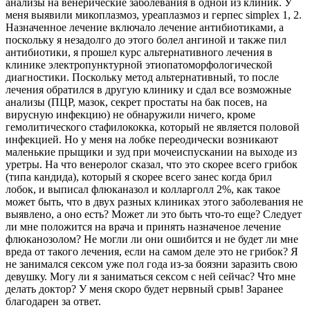
анализы на венерические заболевания в одной из клиник. У
меня выявили микоплазмоз, уреаплазмоз и герпес simplex 1, 2.
Назначенное лечение включало лечение антибиотиками, а
поскольку я незадолго до этого болел ангиной и также пил
антибиотики, я прошел курс альтернативного лечения в
клинике электропунктурной этиопатоморфологической
диагностики. Поскольку метод альтернативный, то после
лечения обратился в другую клинику и сдал все возможные
анализы (ПЦР, мазок, секрет простаты на бак посев, на
вирусную инфекцию) не обнаружили ничего, кроме
гемолитического стафилококка, который не является половой
инфекцией. Но у меня на лобке переодически возникают
маленькие прыщики и зуд при мочеиспускании на выходе из
уретры. На что венеролог сказал, что это скорее всего грибок
(типа кандида), который я скорее всего занес когда брил
лобок, и выписал флюканазол и колларголл 2%, как такое
может быть, что в двух разных клиниках этого заболевания не
выявлено, а оно есть? Может ли это быть что-то еще? Следует
ли мне положится на врача и принять назначеное лечение
флюканозолом? Не могли ли они ошибится и не будет ли мне
вреда от такого лечения, если на самом деле это не грибок? Я
не занимался сексом уже пол года из-за боязни заразить свою
девушку. Могу ли я заниматься сексом с ней сейчас? Что мне
делать доктор? У меня скоро будет нервный срыв! Заранее
благодарен за ответ.