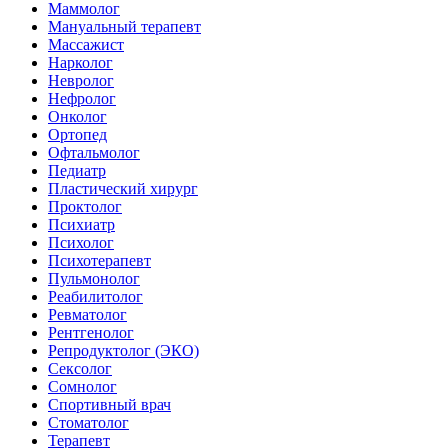
Маммолог
Мануальный терапевт
Массажист
Нарколог
Невролог
Нефролог
Онколог
Ортопед
Офтальмолог
Педиатр
Пластический хирург
Проктолог
Психиатр
Психолог
Психотерапевт
Пульмонолог
Реабилитолог
Ревматолог
Рентгенолог
Репродуктолог (ЭКО)
Сексолог
Сомнолог
Спортивный врач
Стоматолог
Терапевт