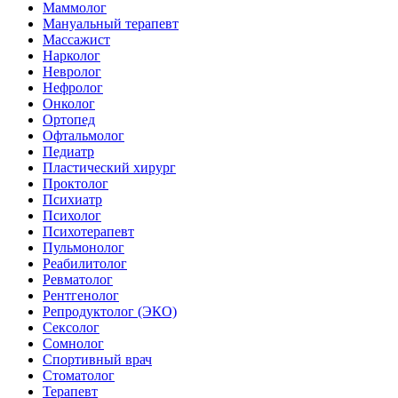
Маммолог
Мануальный терапевт
Массажист
Нарколог
Невролог
Нефролог
Онколог
Ортопед
Офтальмолог
Педиатр
Пластический хирург
Проктолог
Психиатр
Психолог
Психотерапевт
Пульмонолог
Реабилитолог
Ревматолог
Рентгенолог
Репродуктолог (ЭКО)
Сексолог
Сомнолог
Спортивный врач
Стоматолог
Терапевт