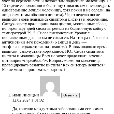
учёт по беременности и похоже там подцепила молочницу. На
15 неделе ее положили в больницу с диагнозом пиелонефрит,
одновременно лечили молочницу, хотя почки и не болели (на
лицо симптомы обвчного цистита). Через неделю после
выписки вновь появились симптомы цистита и молочницы.
Следуя совету врача принимала цистон, мочегонные сборы,
но через пару дней снова загремела на больничную койку с
температурой 39, 5. Снова пиелонефрит. Уролог с
поставленным диагнозом не согласен. На этот раз ей кололи
антибиотики 4-го поколения (6 ампул в день) —
«цефализин»(как-то так называются). Вновь подошло время
выписки, самочуствие нормальное. НО.. Снова симптомы
цистита и молочницы.Врач не хочет продолжать лечение
мотивирия «перелёжкой». Вопрос: может ли молочница
провоцировать развитие цистита? Как ей теперь лечиться?
Какие можно принимать лекарства?
Иван Лисицын
Ответить
12.02.2024 в 01:02
Да, конечно между этими заболеваниями есть самая
прямая связь. К сожалению, восстановление