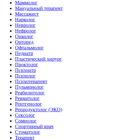
Маммолог
Мануальный терапевт
Массажист
Нарколог
Невролог
Нефролог
Онколог
Ортопед
Офтальмолог
Педиатр
Пластический хирург
Проктолог
Психиатр
Психолог
Психотерапевт
Пульмонолог
Реабилитолог
Ревматолог
Рентгенолог
Репродуктолог (ЭКО)
Сексолог
Сомнолог
Спортивный врач
Стоматолог
Терапевт