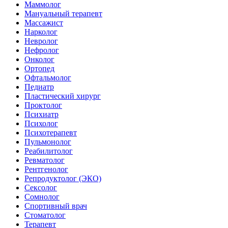
Маммолог
Мануальный терапевт
Массажист
Нарколог
Невролог
Нефролог
Онколог
Ортопед
Офтальмолог
Педиатр
Пластический хирург
Проктолог
Психиатр
Психолог
Психотерапевт
Пульмонолог
Реабилитолог
Ревматолог
Рентгенолог
Репродуктолог (ЭКО)
Сексолог
Сомнолог
Спортивный врач
Стоматолог
Терапевт