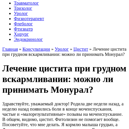
Травматолог
Трихолог
Уролог
Физиотерапевт
Флеболог
Фтизиатр
Хирург
Эндокринолог
Главная
»
Консультации
»
Уролог
»
Цистит
»
Лечение цистита
при грудном вскармливании: можно ли принимать Монурал?
Лечение цистита при грудном
вскармливании: можно ли
принимать Монурал?
Здравствуйте, уважаемый доктор! Родила две недели назад, а
неделю назад появились боли в конце мочеиспускания,
частые и «малорезультативные» позывы на мочеиспускание.
В общем, видимо, цистит. Фитолизин не помогает вообще.
Посоветуйте, что мне делать. Я кормлю малыша грудью, а