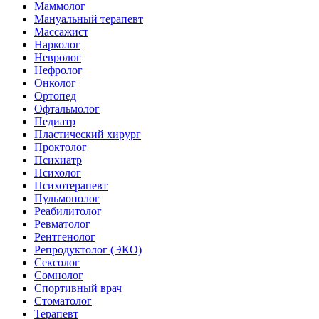
Маммолог
Мануальный терапевт
Массажист
Нарколог
Невролог
Нефролог
Онколог
Ортопед
Офтальмолог
Педиатр
Пластический хирург
Проктолог
Психиатр
Психолог
Психотерапевт
Пульмонолог
Реабилитолог
Ревматолог
Рентгенолог
Репродуктолог (ЭКО)
Сексолог
Сомнолог
Спортивный врач
Стоматолог
Терапевт