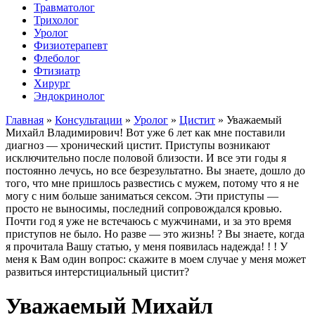
Травматолог
Трихолог
Уролог
Физиотерапевт
Флеболог
Фтизиатр
Хирург
Эндокринолог
Главная
»
Консультации
»
Уролог
»
Цистит
»
Уважаемый
Михайл Владимирович! Вот уже 6 лет как мне поставили
диагноз — хронический цистит. Приступы возникают
исключительно после половой близости. И все эти годы я
постоянно лечусь, но все безрезультатно. Вы знаете, дошло до
того, что мне пришлось развестись с мужем, потому что я не
могу с ним больше заниматься сексом. Эти приступы —
просто не выносимы, последний сопровождался кровью.
Почти год я уже не встечаюсь с мужчинами, и за это время
приступов не было. Но разве — это жизнь! ? Вы знаете, когда
я прочитала Вашу статью, у меня появилась надежда! ! ! У
меня к Вам один вопрос: скажите в моем случае у меня может
развиться интерстициальный цистит?
Уважаемый Михайл