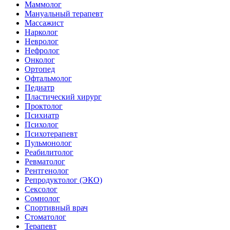
Маммолог
Мануальный терапевт
Массажист
Нарколог
Невролог
Нефролог
Онколог
Ортопед
Офтальмолог
Педиатр
Пластический хирург
Проктолог
Психиатр
Психолог
Психотерапевт
Пульмонолог
Реабилитолог
Ревматолог
Рентгенолог
Репродуктолог (ЭКО)
Сексолог
Сомнолог
Спортивный врач
Стоматолог
Терапевт