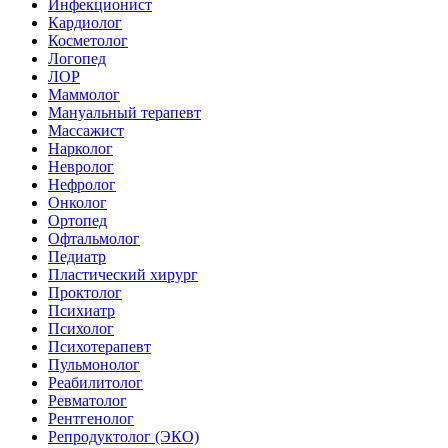
Инфекционист
Кардиолог
Косметолог
Логопед
ЛОР
Маммолог
Мануальный терапевт
Массажист
Нарколог
Невролог
Нефролог
Онколог
Ортопед
Офтальмолог
Педиатр
Пластический хирург
Проктолог
Психиатр
Психолог
Психотерапевт
Пульмонолог
Реабилитолог
Ревматолог
Рентгенолог
Репродуктолог (ЭКО)