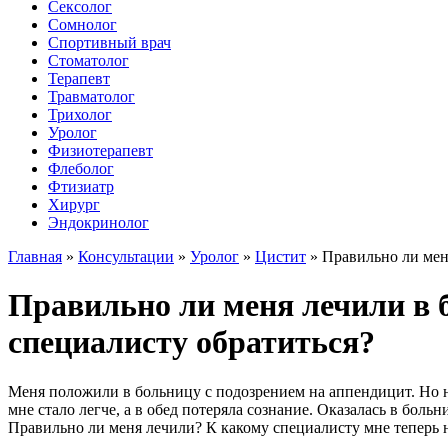
Сексолог
Сомнолог
Спортивный врач
Стоматолог
Терапевт
Травматолог
Трихолог
Уролог
Физиотерапевт
Флеболог
Фтизиатр
Хирург
Эндокринолог
Главная
»
Консультации
»
Уролог
»
Цистит
»
Правильно ли мен
Правильно ли меня лечили в б
специалисту обратиться?
Меня положили в больницу с подозрением на аппендицит. Но на
мне стало легче, а в обед потеряла сознание. Оказалась в бол
Правильно ли меня лечили? К какому специалисту мне теперь 