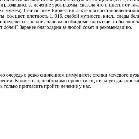
), взявшись за лечение уреаплазмы, сказала что и цистит от та
е с мужем). Сейчас пьем Биовестин-лакте для восстановления м
ы: с/ж цвет, плотность 1, 016, слабой мутности, кисл., следы б
 определиться, какие анализы необходимо сдать еще чтобы оконч
от болей? Заранее благодарна за любой совет и рекомендацию.
вую очередь о резко сниженном иммунитете стенки мочевого пуз
лении. Кроме того, необходимо провести тщательную диагности
ь только пригласить пройти лечение у нас.