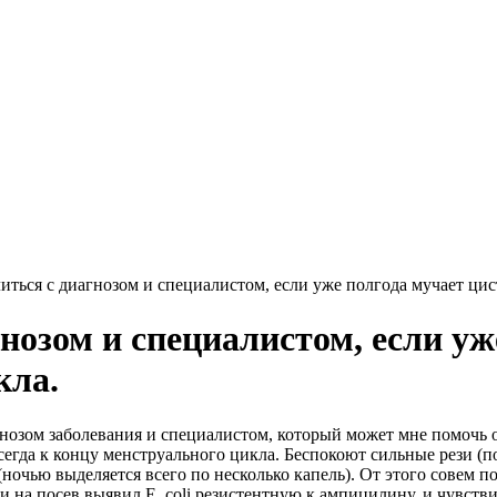
ться с диагнозом и специалистом, если уже полгода мучает цис
нозом и специалистом, если уж
кла.
нозом заболевания и специалистом, который может мне помочь от
 всегда к концу менструального цикла. Беспокоют сильные рези 
(ночью выделяется всего по несколько капель). От этого совем п
 на посев выявил E. coli резистентную к ампицилину, и чувстви