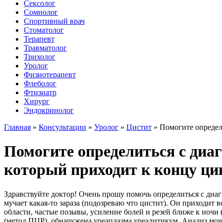
Сексолог
Сомнолог
Спортивный врач
Стоматолог
Терапевт
Травматолог
Трихолог
Уролог
Физиотерапевт
Флеболог
Фтизиатр
Хирург
Эндокринолог
Главная
»
Консультации
»
Уролог
»
Цистит
»
Помогите определи
Помогите определиться с диаг
который приходит к концу ци
Здравствуйте доктор! Очень прошу помочь определиться с диаг
мучает какая-то зараза (подозреваю что цистит). Он приходит
области, частые позывы, усиление болей и резей ближе к ночи 
(метод ПЦР), обнаружена уреаплазма уреалитикум. Анализ мочи