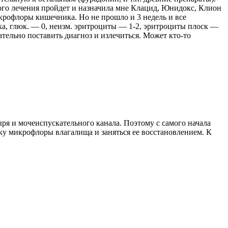
кого лечения пройдет и назначила мне Клацид, Юнидокс, Клион
икрофлоры кишечника. Но не прошло и 3 недель и все
елка, глюк. — 0, неизм. эритроциты — 1-2, эритроциты плоск —
ательно поставить диагноз и излечиться. Может кто-то
ыря и мочеиспускательного канала. Поэтому с самого начала
ку микрофлоры влагалища и заняться ее восстановлением. К