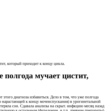
тит, который приходит к концу цикла.
е полгода мучает цистит,
 этого диагноза избавиться. Дело в том, что уже полгода
(по нарастающей к концу мочеиспускания) в урогинетальной
отеряла сон. Сдавала анализы на скрыт. инфкцию месяц назад
тельную к остальным (фурадонин, и т.п. древние препараты).