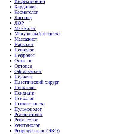
Инфекционист
Кардиолог
Косметолог
Логопед
ЛОР
Маммолог
Мануальный терапевт
Массажист
Нарколог
Невролог
Нефролог
Онколог
Ортопед
Офтальмолог
Педиатр
Пластический хирург
Проктолог
Психиатр
Психолог
Психотерапевт
Пульмонолог
Реабилитолог
Ревматолог
Рентгенолог
Репродуктолог (ЭКО)