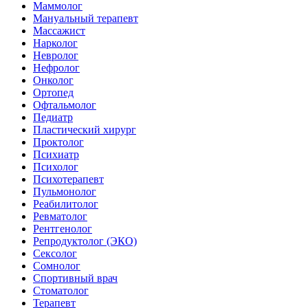
Маммолог
Мануальный терапевт
Массажист
Нарколог
Невролог
Нефролог
Онколог
Ортопед
Офтальмолог
Педиатр
Пластический хирург
Проктолог
Психиатр
Психолог
Психотерапевт
Пульмонолог
Реабилитолог
Ревматолог
Рентгенолог
Репродуктолог (ЭКО)
Сексолог
Сомнолог
Спортивный врач
Стоматолог
Терапевт