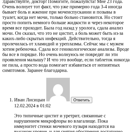
Здравствуйте, доктор! Помогите, пожалуйста! Мне 23 года.
Очень волнует тот факт, что уже примерно года 3-4 иногда
бывает боль и жжение при мочеиспускании и позывы в
туалет, когда нет мочи, только больно становится. Но стоит
просто попить немного больше жидкости и через некоторое
время все проходит. Была год назад у уролога, сдала анализ
мочи. Он сказал, что это не цистит, а боль может быть из-за
каких-либо скрытых инфекций. Действительно, тогда я
пролечилась от хламидий и уреплазмы. Сейчас мы с мужем
хотим ребеночка. Сдала все геникологические анализы. Вроде
бы все в порядке. Но очень волнуюсь не повредят ли эти
проявления малышу? И что это вообще, если таблеток никогда
не пила, а просто вода помогает избавиться от непиятных
симптомов. Заранее благодарна.
Иван Лисицын
Ответить
12.02.2024 в 01:02
Это типичные цистит и уретрит, связанные с
нарушением микрофлоры во влагалище. Пока
иммунитет стенки мочевого пузыря находится на
высоком уровне, и для снятия обострения достаточно